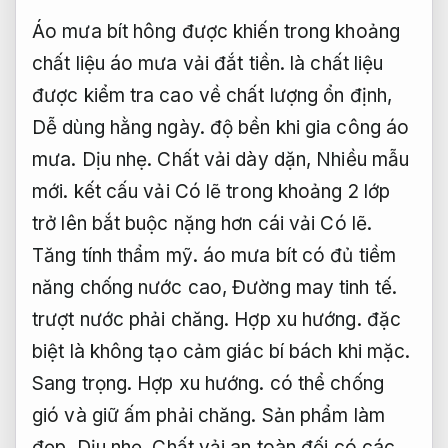
Áo mưa bít hông được khiến trong khoảng
chất liệu áo mưa vải đắt tiền. là chất liệu
được kiểm tra cao về chất lượng ổn định,
Dễ dùng hằng ngày.
độ bền khi gia công áo
mưa.
Dịu nhẹ.
Chất vải dày dặn,
Nhiều mẫu
mới.
kết cấu vải Có lẽ trong khoảng 2 lớp
trở lên bắt buộc nặng hơn cái vải Có lẽ.
Tăng tính thẩm mỹ.
áo mưa bít có đủ tiềm
năng chống nước cao,
Đường may tinh tế.
trượt nước phải chăng.
Hợp xu hướng.
đặc
biệt là không tạo cảm giác bí bách khi mặc.
Sang trọng.
Hợp xu hướng.
có thể chống
gió và giữ ấm phải chăng.
Sản phẩm làm
đẹp.
Dịu nhẹ.
Chất vải an toàn đối có các