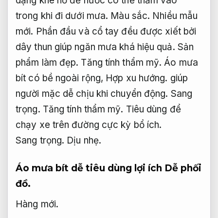
dạng khe hở để nước có thể thấm vào
trong khi đi dưới mưa.
Màu sắc.
Nhiều mẫu
mới.
Phần đầu và cổ tay đều được xiết bởi
dây thun giúp ngăn mưa khá hiệu quả.
Sản
phẩm làm đẹp.
Tăng tính thẩm mỹ.
Áo mưa
bít có bề ngoài rộng,
Hợp xu hướng.
giúp
người mặc dễ chịu khi chuyển động.
Sang
trọng.
Tăng tính thẩm mỹ.
Tiêu dùng để
chạy xe trên đường cực kỳ bổ ích.
Sang trọng.
Dịu nhẹ.
Áo mưa bít dễ tiêu dùng lợi ích
Dễ phối
đồ.
Hàng mới.