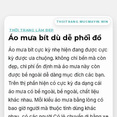
Bỏ
qua
nội
THOITRANG.MUCMAYIN.WIN
dung
THỜI TRANG LÀM ĐẸP
Áo mưa bít dù dễ phối đồ
Áo mưa bít cực kỳ nhẹ hiện đang được cực
kỳ được ưa chuộng. không chỉ bền mà còn
đẹp, chi phí ổn định mà áo mưa này còn
được bề ngoài dễ dàng mục đích các bạn.
Trên thị phần hiện có cực kỳ đa dạng cái
áo mưa có bề ngoài, bề ngoài, chất liệu
khác nhau. Mỗi kiểu áo mưa bằng lòng có
bao giờ người mà thuộc tính dùng khác
nhau. có các người Có lẽ chuyển di bằng xe