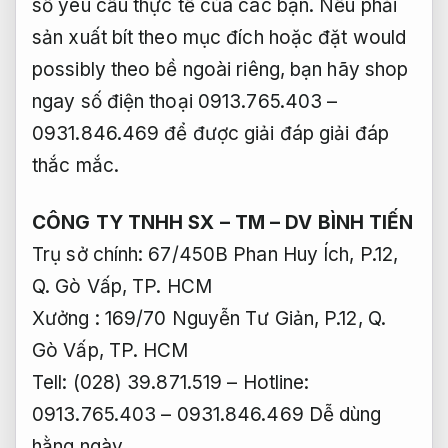
số yêu cầu thực tế của các bạn. Nếu phải
sản xuất bít theo mục đích hoặc đặt would
possibly theo bề ngoài riêng, bạn hãy shop
ngay số điện thoại 0913.765.403 –
0931.846.469 để được giải đáp giải đáp
thắc mắc.
CÔNG TY TNHH SX – TM – DV BÌNH TIẾN
Trụ sở chính: 67/450B Phan Huy Ích, P.12,
Q. Gò Vấp, TP. HCM
Xưởng : 169/70 Nguyễn Tư Giản, P.12, Q.
Gò Vấp, TP. HCM
Tell: (028) 39.871.519 – Hotline:
0913.765.403 – 0931.846.469
Dễ dùng
hằng ngày.