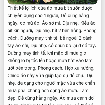
Thiết kế lợi ích của áo mưa bít sườn được
chuyên dụng cho 1 người,
Dễ dùng hằng
ngày.
có mũ áo.
Áo sơ mi.
Dịu nhẹ.
Kiểu áo
bít kín người,
Dịu nhẹ.
bít 2 bên hông.
Phong
cách.
Đường may tinh tế.
bề ngoài 2 cánh
tay áo dài,
Dịu nhẹ.
có chun bo lại ở cổ tay,
Đường may tinh tế.
khi mặc đi mưa gió
không lo bị tốc lên hoặc mưa hắt vào làm
ướt bên trong.
Phong cách.
Hợp xu hướng.
Chiếc áo này vừa giúp tạo sự dễ chịu,
Dịu
nhẹ.
đa dạng cho người mặc vừa che chắn
mưa phải chăng hơn dạng áo mưa.
Làm
đẹp.
Dễ dùng hằng ngày.
Áo mưa cánh dơi