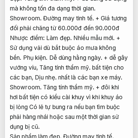
mà không tốn đa dạng thời gian.
Showroom.
Đường may tinh tế.
+ Giá tương
đối phải chăng từ 60.000đ đến 90.000đ
Nhược điểm:
Làm đẹp.
Nhiều mẫu mới.
+
Sử dụng vải dù bắt buộc áo mưa không
bền.
Phụ kiện.
Dễ dùng hằng ngày.
+ dễ gây
vướng víu,
Tăng tính thẩm mỹ.
bất tiện cho
các bạn,
Dịu nhẹ.
nhất là các bạn xe máy.
Showroom.
Tăng tính thẩm mỹ.
+ đôi khi
hơi bất tiện có kiểu cài khuy vì khi khuy áo
bị lỏng Có lẽ tự bung ra nếu bạn tìm buộc
phải hàng nhái hoặc sau một thời gian sử
dụng bị cũ.
Sản phẩm làm đẹp.
Đường may tinh tế.