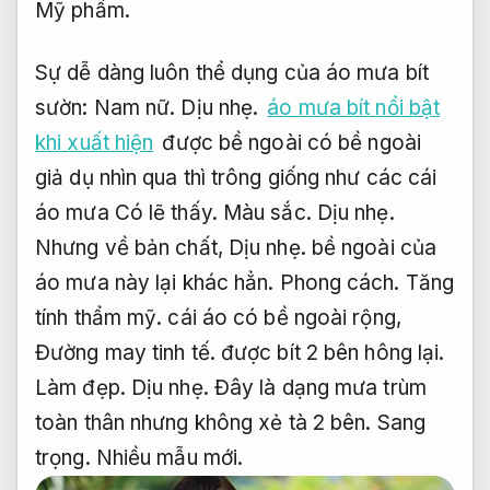
Mỹ phẩm.
Sự dễ dàng luôn thể dụng của áo mưa bít
sườn:
Nam nữ.
Dịu nhẹ.
áo mưa bít nổi bật
khi xuất hiện
được bề ngoài có bề ngoài
giả dụ nhìn qua thì trông giống như các cái
áo mưa Có lẽ thấy.
Màu sắc.
Dịu nhẹ.
Nhưng về bản chất,
Dịu nhẹ.
bề ngoài của
áo mưa này lại khác hẳn.
Phong cách.
Tăng
tính thẩm mỹ.
cái áo có bề ngoài rộng,
Đường may tinh tế.
được bít 2 bên hông lại.
Làm đẹp.
Dịu nhẹ.
Đây là dạng mưa trùm
toàn thân nhưng không xẻ tà 2 bên.
Sang
trọng.
Nhiều mẫu mới.