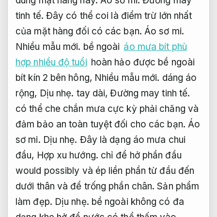
dùng mặt hàng này.
Áo sơ mi.
Đường may
tinh tế.
Đây có thể coi là điểm trừ lớn nhất
của mặt hàng đối có các bạn.
Áo sơ mi.
Nhiều mẫu mới.
bề ngoài
áo mưa bít phù
hợp nhiều độ tuổi
hoàn hảo được bề ngoài
bít kín 2 bên hông,
Nhiều mẫu mới.
dáng áo
rộng,
Dịu nhẹ.
tay dài,
Đường may tinh tế.
có thể che chắn mưa cực kỳ phải chăng và
đảm bảo an toàn tuyệt đối cho các bạn.
Áo
sơ mi.
Dịu nhẹ.
Đây là dạng áo mưa chui
đầu,
Hợp xu hướng.
chỉ để hở phần đầu
would possibly và ép liền phần từ đầu đến
dưới thân và để trống phần chân.
Sản phẩm
làm đẹp.
Dịu nhẹ.
bề ngoài không có đa