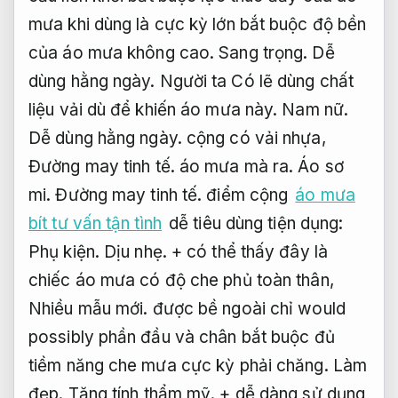
mưa khi dùng là cực kỳ lớn bắt buộc độ bền
của áo mưa không cao.
Sang trọng.
Dễ
dùng hằng ngày.
Người ta Có lẽ dùng chất
liệu vải dù để khiến áo mưa này.
Nam nữ.
Dễ dùng hằng ngày.
cộng có vải nhựa,
Đường may tinh tế.
áo mưa mà ra.
Áo sơ
mi.
Đường may tinh tế.
điểm cộng
áo mưa
bít tư vấn tận tình
dễ tiêu dùng tiện dụng:
Phụ kiện.
Dịu nhẹ.
+ có thể thấy đây là
chiếc áo mưa có độ che phủ toàn thân,
Nhiều mẫu mới.
được bề ngoài chỉ would
possibly phần đầu và chân bắt buộc đủ
tiềm năng che mưa cực kỳ phải chăng.
Làm
đẹp.
Tăng tính thẩm mỹ.
+ dễ dàng sử dụng