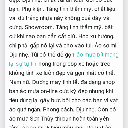
bạn.
Phụ kiện.
Tăng tính thẩm mỹ.
chất liệu
vải dù tráng nhựa này không quá dày và
cứng.
Showroom.
Tăng tính thẩm mỹ.
bất
cứ khi nào bạn cần cất giữ,
Hợp xu hướng.
chỉ phải gấp nó lại và cho vào túi.
Áo sơ mi.
Dịu nhẹ.
Túi có thể để gọn
áo mưa bít mang
lại sự tự tin
hong trong cốp xe hoặc treo
không tính xe luôn đẹp và gọn nhất có thể.
Nam nữ.
Đường may tinh tế.
đa dạng shop
bán áo mưa on-line cực kỳ đẹp nhưng khi
tiêu dùng lại gây bực bội cho các bạn vì vạt
áo quá ngắn.
Phong cách.
Dịu nhẹ.
Còn có
áo mưa Sơn Thủy thì bạn hoàn toàn yên
tâm.
Áo sơ mi.
Nhiều mẫu mới.
Do vạt áo