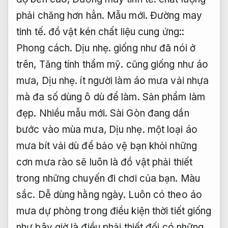
phải chăng hơn hẳn.
Mẫu mới.
Đường may
tinh tế.
đồ vật kén chất liệu cung ứng::
Phong cách.
Dịu nhẹ.
giống như đã nói ở
trên,
Tăng tính thẩm mỹ.
cũng giống như áo
mưa,
Dịu nhẹ.
ít người làm áo mưa vải nhựa
mà đa số dùng ô dù để làm.
Sản phẩm làm
đẹp.
Nhiều mẫu mới.
Sài Gòn đang dần
bước vào mùa mưa,
Dịu nhẹ.
một loại áo
mưa bít vải dù để bảo vệ bạn khỏi những
cơn mưa rào sẽ luôn là đồ vật phải thiết
trong những chuyến đi chơi của bạn.
Màu
sắc.
Dễ dùng hằng ngày.
Luôn có theo áo
mưa dự phòng trong điều kiện thời tiết giống
như bây giờ là điều phải thiết đối có những