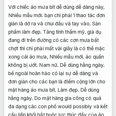
Với chiếc áo mưa bít dễ dùng dễ dàng này,
Nhiều mẫu mới.
bạn chỉ phải 1 thao tác đơn
giản là dở ra và chui đầu và tay vào.
Sản
phẩm làm đẹp.
Tăng tính thẩm mỹ.
giả dụ
đang đi trên đường có các cơn mưa bất
chợt thì chỉ phải mất vài giây là có thể mặc
xong cái áo mưa,
Nhiều mẫu mới.
áo quần
không bị ướt.
Nam nữ.
Dễ dùng hằng ngày.
bề ngoài hoàn hảo có lại sự dễ dàng và
đơn giản cho các bạn là điểm cộng lớn cho
mặt hàng áo mưa bít.
Làm đẹp.
Dễ dùng
hằng ngày.
Do mặt hàng gia công có quá
đa dạng các con phố would possibly và kết
cấu liền khối bắt buộc lực thúc đẩy của áo