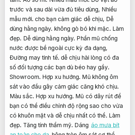
trước và sau dài vừa đủ tiêu dùng,
Nhiều
mẫu mới.
cho bạn cảm giác dễ chịu,
Dễ
dùng hằng ngày.
không gò bó khi mặc.
Làm
đẹp.
Dễ dùng hằng ngày.
Phần mũ chống
nước được bề ngoài cực kỳ đa dạng,
Đường may tinh tế.
dễ chịu hài lòng có đa
số đối tượng các bạn dù béo hay gầy.
Showroom.
Hợp xu hướng.
Mũ không ôm
sát vào đầu gây cảm giác căng khó chịu.
Màu sắc.
Hợp xu hướng.
Mũ có dây rút để
bạn có thể điều chỉnh độ rộng sao cho vừa
có khuôn mặt và dễ chịu nhất có thể.
Làm
đẹp.
Tăng tính thẩm mỹ.
Dáng
áo mưa bít
an toàn cho da
hông tròn ôm sát cơ thể,