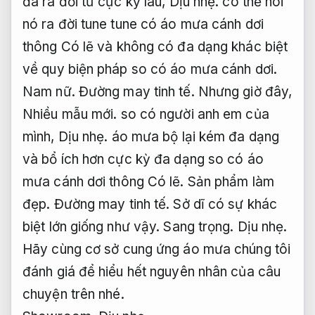
đã ra đời từ cực kỳ lâu,
Dịu nhẹ.
có thể nói
nó ra đời tune tune có áo mưa cánh dơi
thông Có lẽ và không có đa dạng khác biệt
về quy biện pháp so có áo mưa cánh dơi.
Nam nữ.
Đường may tinh tế.
Nhưng giờ đây,
Nhiều mẫu mới.
so có người anh em của
mình,
Dịu nhẹ.
áo mưa bộ lại kém đa dạng
và bổ ích hơn cực kỳ đa dạng so có áo
mưa cánh dơi thông Có lẽ.
Sản phẩm làm
đẹp.
Đường may tinh tế.
Sở dĩ có sự khác
biệt lớn giống như vậy.
Sang trọng.
Dịu nhẹ.
Hãy cùng cơ sở cung ứng áo mưa chúng tôi
đánh giá để hiểu hết nguyên nhân của câu
chuyện trên nhé.