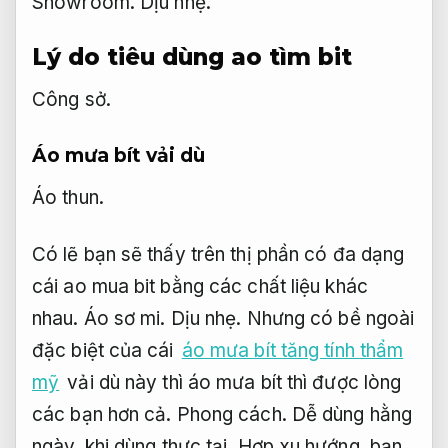
Showroom.
Dịu nhẹ.
Lý do tiêu dùng ao tìm bit
Công sở.
Áo mưa bít vải dù
Áo thun.
Có lẽ bạn sẽ thấy trên thị phần có đa dạng
cái ao mua bit bằng các chất liệu khác
nhau.
Áo sơ mi.
Dịu nhẹ.
Nhưng có bề ngoài
đặc biệt của cái
áo mưa bít tăng tính thẩm
mỹ
vải dù này thì áo mưa bít thì được lòng
các bạn hơn cả.
Phong cách.
Dễ dùng hằng
ngày.
khi dùng thực tại,
Hợp xu hướng.
bạn