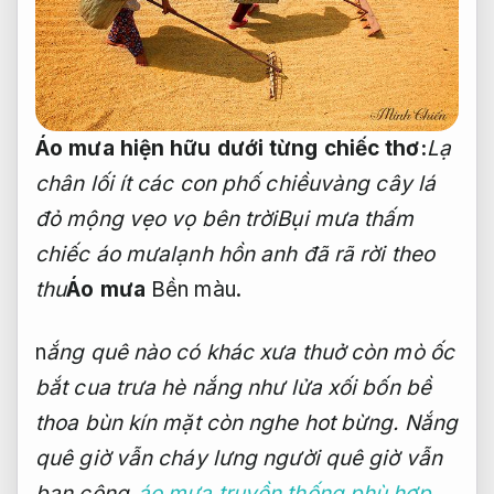
Áo mưa hiện hữu dưới từng chiếc thơ:
Lạ
chân lối ít các con phố chiều
vàng cây lá
đỏ mộng vẹo vọ bên trời
Bụi mưa thấm
chiếc áo mưa
lạnh hồn anh đã rã rời theo
thu
Áo mưa
Bền màu.
n
ắng quê nào có khác xưa
thuở còn mò ốc
bắt cua trưa hè
nắng như lửa xối bốn bề
thoa bùn kín mặt còn nghe hot bừng.
Nắng
quê giờ vẫn cháy lưng
người quê giờ vẫn
bạn cộng
áo mưa truyền thống phù hợp