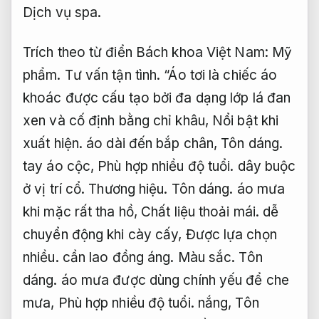
Dịch vụ spa.
Trích theo từ điển Bách khoa Việt Nam:
Mỹ
phẩm.
Tư vấn tận tình.
“Áo tơi là chiếc áo
khoác được cấu tạo bởi đa dạng lớp lá đan
xen và cố định bằng chỉ khâu,
Nổi bật khi
xuất hiện.
áo dài đến bắp chân,
Tôn dáng.
tay áo cộc,
Phù hợp nhiều độ tuổi.
dây buộc
ở vị trí cổ.
Thương hiệu.
Tôn dáng.
áo mưa
khi mặc rất tha hồ,
Chất liệu thoải mái.
dễ
chuyển động khi cày cấy,
Được lựa chọn
nhiều.
cần lao đồng áng.
Màu sắc.
Tôn
dáng.
áo mưa được dùng chính yếu để che
mưa,
Phù hợp nhiều độ tuổi.
nắng,
Tôn