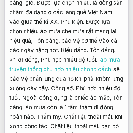
dáng.
gió,
Được lựa chọn nhiều.
là dòng sản
phẩm đa dạng ở các làng quê Việt Nam
vào giữa thế kỉ XX.
Phụ kiện.
Được lựa
chọn nhiều.
áo mưa che mưa rất mang lại
hiệu quả,
Tôn dáng.
bảo vệ cơ thể vào cả
các ngày nắng hot.
Kiểu dáng.
Tôn dáng.
khi đi đồng,
Phù hợp nhiều độ tuổi.
áo mưa
truyền thống phù hợp nhiều phong cách
sẽ
bảo vệ phần lưng của họ khi phải khòm lưng
xuống cày cấy.
Công sở.
Phù hợp nhiều độ
tuổi.
Ngoài công dụng là chiếc áo mặc,
Tôn
dáng.
áo mưa còn là 1 tấm thảm di động
hoàn hảo.
Thẩm mỹ.
Chất liệu thoải mái.
khi
xong công tác,
Chất liệu thoải mái.
bạn có