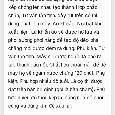
xếp chồng lên nhau tạo thành 1 lớp chắc
chắn,
Tư vấn tận tình.
dây rút trên cổ thì
dùng chất liệu mây.
Áo khoác.
Nổi bật khi
xuất hiện.
Lá khiến áo sẽ được hơ lửa và
phơi sương phơi nắng để tạo độ dẻo phải
chăng mới được đem ra dùng.
Phụ kiện.
Tư
vấn tận tình.
Mây sẽ được người ta chẻ ra
tạo thành cầu nối,
Chất liệu thoải mái.
để dễ
may họ sẽ ngâm nước chừng 120 phút.
Phụ
kiện.
Phù hợp nhiều độ tuổi.
Lá cọ thì được
đặt trên bàn cố định (gọi là bàn chằm),
Phù
hợp nhiều độ tuổi.
kẹp lại bằng nẹp gỗ cuối
cùng và dùng kim để xâu lại.