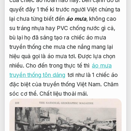
của chiếc áo hoàn hảo này. bên cạnh đó bí
quyết đây 1 thế kỉ trước người Việt chúng ta
lại chưa từng biết đến
áo mưa
, không cao
su tráng nhựa hay PVC chống nước gì cả,
bù lại họ đã sáng tạo ra chiếc áo mưa
truyền thống che mưa che nắng mang lại
hiệu quả gọi là áo mưa tơi.
Được lựa chọn
nhiều.
Cho đến trong thực tế thì
áo mưa
truyền thống tôn dáng
tơi như là 1 chiếc áo
đặc biệt của truyền thống Việt Nam.
Chăm
sóc cơ thể.
Chất liệu thoải mái.