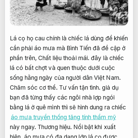
Lá cọ họ cau chính là chiếc lá dùng để khiến
cần phải áo mưa mà Bình Tiến đã đề cập ở
phần trên,
Chất liệu thoải mái.
đây là chiếc
lá có bất chợt và quen thuộc dưới cuộc
sống hằng ngày của người dân Việt Nam.
Chăm sóc cơ thể.
Tư vấn tận tình.
giả dụ
bạn đã từng thấy các ngôi nhà lợp ngói
bằng lá ở quê mình thì sẽ hình dung ra chiếc
áo mưa truyền thống tăng tính thẩm mỹ
này ngay.
Thương hiệu.
Nổi bật khi xuất
hiện.
áo mưa có đa dạng lớp lá cọ được